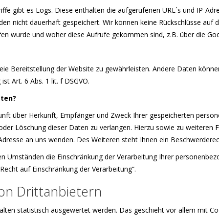
riffe gibt es Logs. Diese enthalten die aufgerufenen URL´s und IP-Ad
den nicht dauerhaft gespeichert. Wir können keine Rückschlüsse auf d
rufen wurde und woher diese Aufrufe gekommen sind, z.B. über die Go
freie Bereitstellung der Website zu gewährleisten. Andere Daten könn
t Art. 6 Abs. 1 lit. f DSGVO.
aten?
skunft über Herkunft, Empfänger und Zweck Ihrer gespeicherten perso
 oder Löschung dieser Daten zu verlangen. Hierzu sowie zu weitere
dresse an uns wenden. Des Weiteren steht Ihnen ein Beschwerderech
n Umständen die Einschränkung der Verarbeitung Ihrer personenbezo
Recht auf Einschränkung der Verarbeitung“.
on Drittanbietern
alten statistisch ausgewertet werden. Das geschieht vor allem mit C