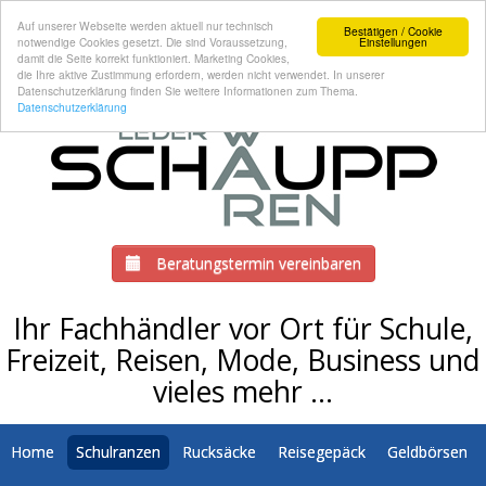
Auf unserer Webseite werden aktuell nur technisch
Bestätigen / Cookie
notwendige Cookies gesetzt. Die sind Voraussetzung,
Einstellungen
damit die Seite korrekt funktioniert. Marketing Cookies,
die Ihre aktive Zustimmung erfordern, werden nicht verwendet. In unserer
Datenschutzerklärung finden Sie weitere Informationen zum Thema.
Datenschutzerklärung
Beratungstermin vereinbaren
Ihr Fachhändler vor Ort für Schule,
Freizeit, Reisen, Mode, Business und
vieles mehr …
Home
Schulranzen
Rucksäcke
Reisegepäck
Geldbörsen