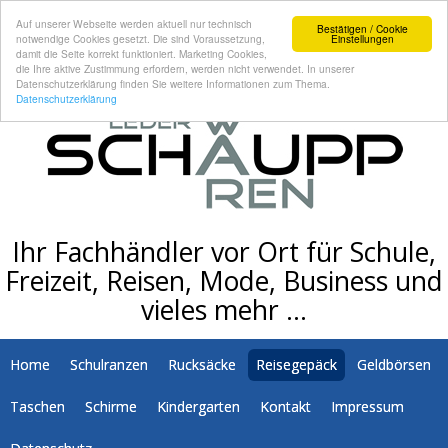
Auf unserer Webseite werden aktuell nur technisch
Bestätigen / Cookie
notwendige Cookies gesetzt. Die sind Voraussetzung,
Einstellungen
damit die Seite korrekt funktioniert. Marketing Cookies,
die Ihre aktive Zustimmung erfordern, werden nicht verwendet. In unserer
Datenschutzerklärung finden Sie weitere Informationen zum Thema.
Datenschutzerklärung
Ihr Fachhändler vor Ort für Schule,
Freizeit, Reisen, Mode, Business und
vieles mehr …
Home
Schulranzen
Rucksäcke
Reisegepäck
Geldbörsen
Taschen
Schirme
Kindergarten
Kontakt
Impressum